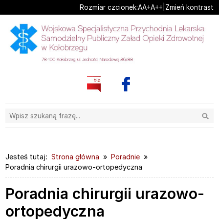
Ustaw domyślną czcionk
Ustaw większą czcionk
Ustaw największą cz
Rozmiar czcionek:
A
A+
A++
|
Zmień kontrast
Przejdź do głównej treści
Przejdź do wyszukiwarki
Wysz
2
«
»
1
2
3
Jesteś tutaj:
Strona główna
Poradnie
Poradnia chirurgii urazowo-ortopedyczna
Poradnia chirurgii urazowo-
ortopedyczna