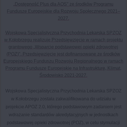
„Dostępność Plus dla AOS” ze środków Programu
Fundusze Europejskie dla Rozwoju Społecznego 2021–
2027.
Wojskowa Specjalistyczna Przychodnia Lekarska SPZOZ
w Kołobrzegu realizuje Przedsięwzięcie w ramach projektu
grantowego „Wsparcie podstawowej opieki zdrowotnej
(POZ)". Przedsięwzięcie jest dofinansowane ze środków
Europejskiego Funduszu Rozwoju Regionalnego w ramach
Programu Fundusze Europejskie na Infrastrukturę, Klimat,
Środowisko 2021-2027.
Wojskowa Specjalistyczna Przychodnia Lekarska SPZOZ
w Kołobrzegu została zakwalifikowana do udziału w
projekcie APOZ 2.0, którego podstawowym zadaniem jest
wdrażanie standardów akredytacyjnych w jednostkach
podstawowej opieki zdrowotnej (POZ), w celu stymulacji