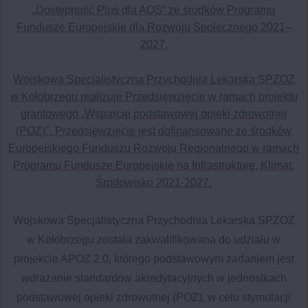
„Dostępność Plus dla AOS” ze środków Programu
Fundusze Europejskie dla Rozwoju Społecznego 2021–
2027.
Wojskowa Specjalistyczna Przychodnia Lekarska SPZOZ
w Kołobrzegu realizuje Przedsięwzięcie w ramach projektu
grantowego „Wsparcie podstawowej opieki zdrowotnej
(POZ)". Przedsięwzięcie jest dofinansowane ze środków
Europejskiego Funduszu Rozwoju Regionalnego w ramach
Programu Fundusze Europejskie na Infrastrukturę, Klimat,
Środowisko 2021-2027.
Wojskowa Specjalistyczna Przychodnia Lekarska SPZOZ
w Kołobrzegu została zakwalifikowana do udziału w
projekcie APOZ 2.0, którego podstawowym zadaniem jest
wdrażanie standardów akredytacyjnych w jednostkach
podstawowej opieki zdrowotnej (POZ), w celu stymulacji