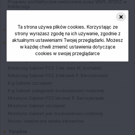
Programy profilaktyczne realizowane przez WSPL SPZOZ w
Kołobrzegu
Programy profilaktyczne realizowane przez inne podmioty
×
lecznicze
Ta strona używa plików cookies. Korzystając ze
Opieka koordynowana w POZ
strony wyrażasz zgodę na ich używanie, zgodnie z
aktualnymi ustawieniami Twojej przeglądarki. Możesz
POZ
w każdej chwili zmienić ustawienia dotyczące
Kołobrzeg Gabinet POZ 1 lek.med.M.Zajączkowska
cookies w swojej przeglądarce
Kołobrzeg Gabinet POZ 2 lek. med. T. Skrzypczak
Kołobrzeg Gabinet POZ 3 lek. med. M. Sochalski
Kołobrzeg Gabinet POZ 4 lek.med. P. Barczykowski
K-g Gabinet szczepień
K-g Gabinet pielęgniarki środowiskowo-rodzinnej
Mrzeżyno Gabinet POZ lek.med. P. Barczykowski
Mrzeżyno Gabinet szczepień
Mrzeżyno Gabinet piel. środowiskowo-rodzinnej
Nocna i świąteczna opieka zdrowotna
Poradnie