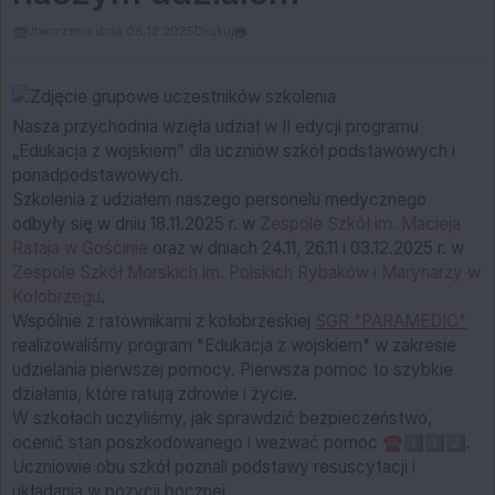
Utworzono dnia 08.12.2025
Drukuj
Nasza przychodnia wzięła udział w II edycji programu
„Edukacja z wojskiem” dla uczniów szkół podstawowych i
ponadpodstawowych.
Szkolenia z udziałem naszego personelu medycznego
odbyły się w dniu 18.11.2025 r. w
Zespole Szkół im. Macieja
Rataja w Gościnie
oraz w dniach 24.11, 26.11 i 03.12.2025 r. w
Zespole Szkół Morskich im. Polskich Rybaków i Marynarzy
w
Kołobrzegu
.
Wspólnie z ratownikami z kołobrzeskiej
SGR "PARAMEDIC"
realizowaliśmy program "Edukacja z wojskiem" w zakresie
udzielania pierwszej pomocy. Pierwsza pomoc to szybkie
działania, które ratują zdrowie i życie.
W szkołach uczyliśmy, jak sprawdzić bezpieczeństwo,
ocenić stan poszkodowanego i wezwać pomoc ☎️1️⃣1️⃣2️⃣.
Uczniowie obu szkół poznali podstawy resuscytacji i
układania w pozycji bocznej.