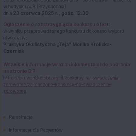
w budynku nr 8 (Przychodnia)
dnia
23 czerwca 2025 r., godz. 12.30
Ogłoszenie o rozstrzygnięciu konkursu ofert:
w wyniku przeprowadzonego konkursu dokonano wyboru
n/w oferty:
Praktyka Okulistyczna „Teja” Monika Królicka-
Czerniak
Wszelkie informacje wraz z dokumentami do pobrania
na stronie BIP:
https://bip.wspl.kolobrzeg.pl/konkursy-na-swiadczenia-
zdrowotne/zakonczone-konkursy-na-swiadczenia-
zdrowotne
Menu główne
Rejestracja
Informacje dla Pacjentów