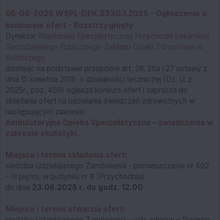
05-06-2025 WSPL-DFK.5330.1.2025 - Ogłoszenie o
konkursie ofert - Rozstrzygnięty
Dyrektor
Wojskowej Specjalistycznej Przychodni Lekarskiej
Samodzielnego Publicznego Zakładu Opieki Zdrowotnej w
Kołobrzegu
działając na podstawie przepisów art. 26, 26a i 27 ustawy z
dnia 15 kwietnia 2011r. o działalności leczniczej (Dz. U. z
2025r., poz. 450) ogłasza konkurs ofert i zaprasza do
składania ofert na udzielanie świadczeń zdrowotnych w
następującym zakresie:
Ambulatoryjna Opieka Specjalistyczna – świadczenia w
zakresie okulistyki.
Miejsce i termin składania ofert:
siedziba Udzielającego Zamówienia - pomieszczenie nr 402
- III piętro, w budynku nr 8 (Przychodnia)
do dnia
23.06.2025 r. do godz. 12.00
Miejsce i termin otwarcia ofert:
siedziba Udzielającego Zamówienia - sala odpraw – III piętro,