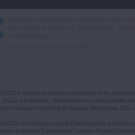
ukaj
SPZOZ w Kołobrzegu realizuje przedsięwzięcie pn. „Dostosowa
PL SPZOZ w Kołobrzegu”, dofinansowane w ramach projektu gra
ramu Fundusze Europejskie dla Rozwoju Społecznego 2021–
a SPZOZ w Kołobrzegu realizuje Przedsięwzięcie w ramach pro
nansowane ze środków Europejskiego Funduszu Rozwoju Region