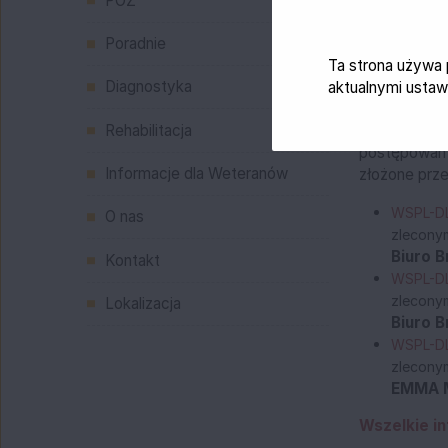
POZ
Utworzono dn
Poradnie
03-10-2025
Ta strona używa 
Diagnostyka
aktualnymi ustaw
Na podstawie
Rehabilitacja
publicznych 
postępowań o
Informacje dla Weteranów
złożone prze
WSPL-DL
O nas
zlecony
Biuro B
Kontakt
WSPL-DL
zlecony
Lokalizacja
Biuro B
WSPL-DL
zlecony
EMMA M
Wszelkie i