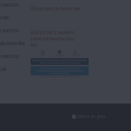
o wartości
m lub
o wartości
ub przesyłką
o wartości
 lub
Skocz do góry