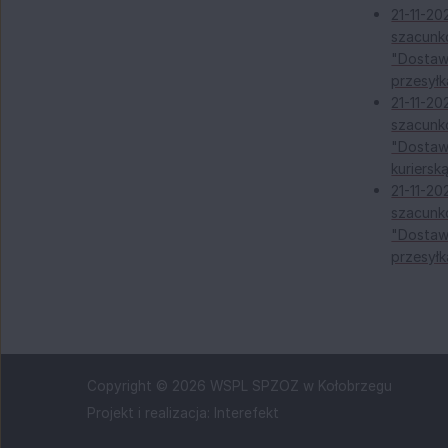
21-11-20
szacunko
"Dostaw
przesył
21-11-20
szacunko
"Dostaw
kuriers
21-11-20
szacunko
"Dostaw
przesył
Copyright © 2026 WSPL SPZOZ w Kołobrzegu
Projekt i realizacja:
Interefekt