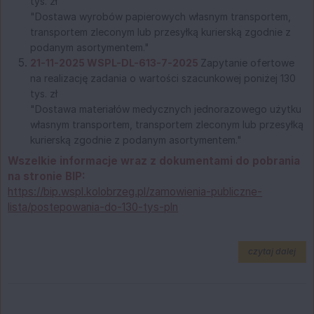
tys. zł
"Dostawa wyrobów papierowych własnym transportem,
transportem zleconym lub przesyłką kurierską zgodnie z
podanym asortymentem."
21-11-2025 WSPL-DL-613-7-2025
Zapytanie ofertowe
na realizację zadania o wartości szacunkowej poniżej 130
tys. zł
"Dostawa materiałów medycznych jednorazowego użytku
własnym transportem, transportem zleconym lub przesyłką
kurierską zgodnie z podanym asortymentem."
Wszelkie informacje wraz z dokumentami do pobrania
na stronie BIP:
https://bip.wspl.kolobrzeg.pl/zamowienia-publiczne-
lista/postepowania-do-130-tys-pln
na t
czytaj dalej