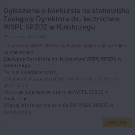
Ogłoszenie o konkursie na stanowisko
Zastępcy Dyrektora ds. lecznictwa
WSPL SPZOZ w Kołobrzegu
Utworzono: 05.12.2025
Dyrektor WSPL SPZOZ w Kołobrzegu
ogłasza konkurs
na stanowisko
Zastępcy Dyrektora ds. lecznictwa WSPL SPZOZ w
Kołobrzegu
.
Termin składania ofert:
Dokumenty należy złożyć do dnia
18 grudnia 2025 r., do
godz. 15:30
.
Decyduje data wpływu oferty do WSPL SPZOZ w
Kołobrzegu.
Więcej informacji na stronie BIP WSPL SPZOZ w
Kołobrzegu:
na t
czytaj dalej