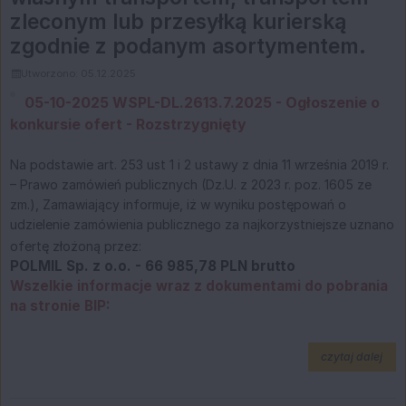
zleconym lub przesyłką kurierską
zgodnie z podanym asortymentem.
Utworzono: 05.12.2025
05-10-2025 WSPL-DL.2613.7.2025 - Ogłoszenie o
konkursie ofert - Rozstrzygnięty
Na podstawie art. 253 ust 1 i 2 ustawy z dnia 11 września 2019 r.
– Prawo zamówień publicznych (Dz.U. z 2023 r. poz. 1605 ze
zm.), Zamawiający informuje, iż w wyniku postępowań o
udzielenie zamówienia publicznego za najkorzystniejsze uznano
ofertę złożoną przez:
POLMIL Sp. z o.o. - 66 985,78 PLN brutto
Wszelkie informacje wraz z dokumentami do pobrania
na stronie BIP:
na t
czytaj dalej