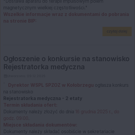
"Dostawa aparatu do terapii impulsowym polem
magnetycznym wielkiej częstotliwości."
Wszelkie informacje wraz z dokumentami do pobrania
na stronie BIP:
na t
czytaj dalej
Ogłoszenie o konkursie na stanowisko
Rejestratorka medyczna
Utworzono: 09.12.2025
Dyrektor WSPL SPZOZ w Kołobrzegu
ogłasza konkurs
na stanowisko
Rejestratorka medyczna - 2 etaty
Termin składania ofert:
Dokumenty należy złożyć do dnia
16 grudnia 2025 r., do
godz. 09:00
.
Miejsce składania dokumentów:
Dokumenty należy składać osobiście w sekretariacie