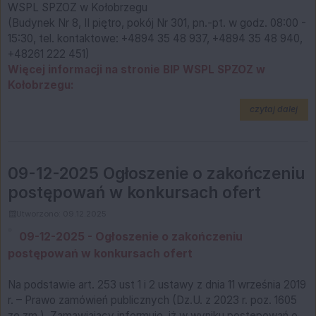
WSPL SPZOZ w Kołobrzegu
(Budynek Nr 8, II piętro, pokój Nr 301, pn.-pt. w godz. 08:00 -
15:30, tel. kontaktowe: +4894 35 48 937, +4894 35 48 940,
+48261 222 451)
Więcej informacji na stronie BIP WSPL SPZOZ w
Kołobrzegu:
na t
czytaj dalej
09-12-2025 Ogłoszenie o zakończeniu
postępowań w konkursach ofert
Utworzono: 09.12.2025
09-12-2025 - Ogłoszenie o zakończeniu
postępowań w konkursach ofert
Na podstawie art. 253 ust 1 i 2 ustawy z dnia 11 września 2019
r. – Prawo zamówień publicznych (Dz.U. z 2023 r. poz. 1605
ze zm.), Zamawiający informuje, iż w wyniku postępowań o