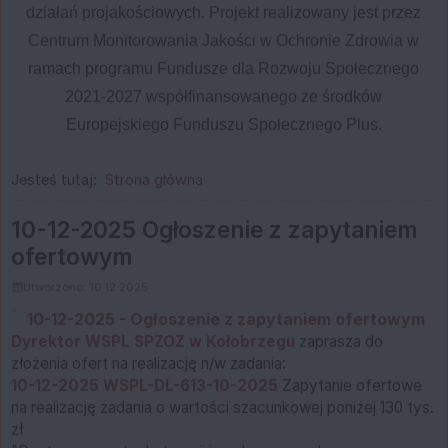
działań projakościowych. Projekt realizowany jest przez
Centrum Monitorowania Jakości w Ochronie Zdrowia w
ramach programu Fundusze dla Rozwoju Społecznego
2021-2027 współfinansowanego ze środków
Europejskiego Funduszu Społecznego Plus.
Jesteś tutaj:
Strona główna
Strona główna
Aktualności, strona 4 z 6
10-12-2025 Ogłoszenie z zapytaniem
ofertowym
Utworzono: 10.12.2025
10-12-2025 - Ogłoszenie z zapytaniem ofertowym
Dyrektor WSPL SPZOZ w Kołobrzegu
zaprasza do
złożenia ofert na realizację n/w zadania:
10-12-2025 WSPL-DL-613-10-2025
Zapytanie ofertowe
na realizację zadania o wartości szacunkowej poniżej 130 tys.
zł