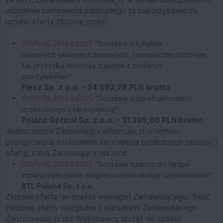
udzielenie zamówienia publicznego za najkorzystniejsze
uznano oferty złożone przez:
WSPL-DL.2613.6.2025
"Dostawa artykułów
biurowych własnym transportem, transportem zleconym
lub przesyłką kurierską zgodnie z podanym
asortymentem"
Flesz Sp. z o.o. - 34 592,78 PLN brutto
WSPL-DL.2613.8.2025
"Dostawa autorefraktometru
przenośnego z keratometrią"
Poland Optical Sp. z o.o. - 31 395,60 PLN brutto
Jednocześnie Zamawiający informuje, iż w wyniku
postępowania o udzielenie zamówienia publicznego złożono 1
ofertę, którą Zamawiający odrzucił:
WSPL-DL.2613.9.2025
"Dostawa aparatu do terapii
impulsowym polem magnetycznym wielkiej częstotliwości"
BTL Poland Sp. z o.o.
Złożona oferta nie spełnia wymagań Zamawiającego. Treść
złożonej oferty niezgodna z warunkami Zamawiającego.
Zaoferowany przez Wykonawcę sprzęt nie spełnia