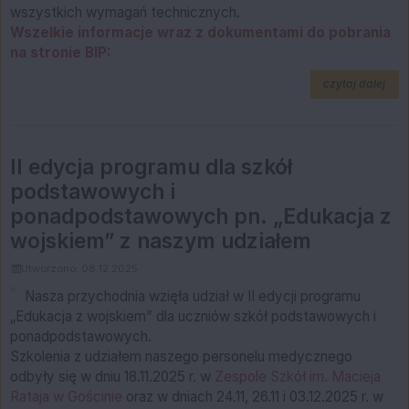
wszystkich wymagań technicznych.
Wszelkie informacje wraz z dokumentami do pobrania
na stronie BIP:
na t
czytaj dalej
II edycja programu dla szkół
podstawowych i
ponadpodstawowych pn. „Edukacja z
wojskiem” z naszym udziałem
Utworzono: 08.12.2025
Nasza przychodnia wzięła udział w II edycji programu
„Edukacja z wojskiem” dla uczniów szkół podstawowych i
ponadpodstawowych.
Szkolenia z udziałem naszego personelu medycznego
odbyły się w dniu 18.11.2025 r. w
Zespole Szkół im. Macieja
Rataja w Gościnie
oraz w dniach 24.11, 26.11 i 03.12.2025 r. w