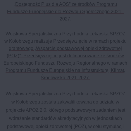
„Dostępność Plus dla AOS” ze środków Programu
Fundusze Europejskie dla Rozwoju Społecznego 2021–
2027.
Wojskowa Specjalistyczna Przychodnia Lekarska SPZOZ
w Kołobrzegu realizuje Przedsięwzięcie w ramach projektu
grantowego „Wsparcie podstawowej opieki zdrowotnej
(POZ)". Przedsięwzięcie jest dofinansowane ze środków
Europejskiego Funduszu Rozwoju Regionalnego w ramach
Programu Fundusze Europejskie na Infrastrukturę, Klimat,
Środowisko 2021-2027.
Wojskowa Specjalistyczna Przychodnia Lekarska SPZOZ
w Kołobrzegu została zakwalifikowana do udziału w
projekcie APOZ 2.0, którego podstawowym zadaniem jest
wdrażanie standardów akredytacyjnych w jednostkach
podstawowej opieki zdrowotnej (POZ), w celu stymulacji