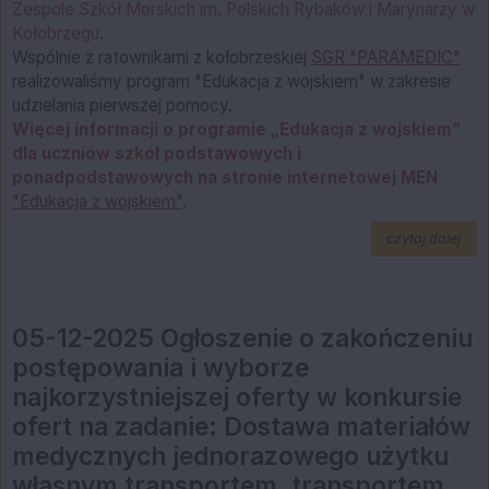
Zespole Szkół Morskich im. Polskich Rybaków i Marynarzy
w
Kołobrzegu
.
Wspólnie z ratownikami z kołobrzeskiej
SGR "PARAMEDIC"
realizowaliśmy program "Edukacja z wojskiem" w zakresie
udzielania pierwszej pomocy.
Więcej informacji o programie „Edukacja z wojskiem”
dla uczniów szkół podstawowych i
ponadpodstawowych na stronie internetowej MEN
"Edukacja z wojskiem"
.
na t
czytaj dalej
05-12-2025 Ogłoszenie o zakończeniu
postępowania i wyborze
najkorzystniejszej oferty w konkursie
ofert na zadanie: Dostawa materiałów
medycznych jednorazowego użytku
własnym transportem, transportem