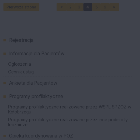
Pierwsza strona
2
3
4
5
6
Menu główne
Rejestracja
Informacje dla Pacjentów
Ogłoszenia
Cennik usług
Ankieta dla Pacjentów
Programy profilaktyczne
Programy profilaktyczne realizowane przez WSPL SPZOZ w
Kołobrzegu
Programy profilaktyczne realizowane przez inne podmioty
lecznicze
Opieka koordynowana w POZ